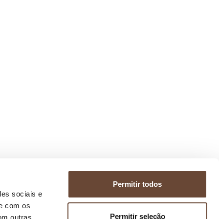
Permitir todos
des sociais e
te com os
Permitir seleção
om outras