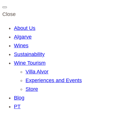
Close
About Us
Algarve
Wines
Sustainability
Wine Tourism
Villa Alvor
Experiences and Events
Store
Blog
PT