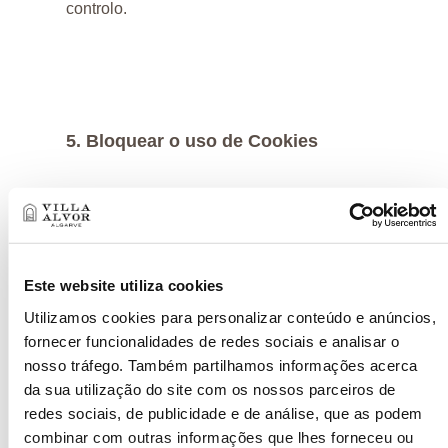
controlo.
5. Bloquear o uso de Cookies
Caso o utilizador pretenda, este pode
desativar a funcionalidade de cookies
do navegador ou limitar o uso de
Este website utiliza cookies
cookies para um serviço em particular.
Utilizamos cookies para personalizar conteúdo e anúncios,
fornecer funcionalidades de redes sociais e analisar o
Habitualmente, todas as alterações ao nível
nosso tráfego. Também partilhamos informações acerca
da sua utilização do site com os nossos parceiros de
do navegador web referentes à forma como
redes sociais, de publicidade e de análise, que as podem
são utilizados e/ou são aceites os cookies
combinar com outras informações que lhes forneceu ou