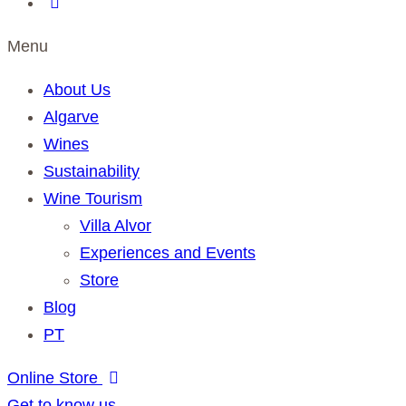
Menu
About Us
Algarve
Wines
Sustainability
Wine Tourism
Villa Alvor
Experiences and Events
Store
Blog
PT
Online Store
Get to know us