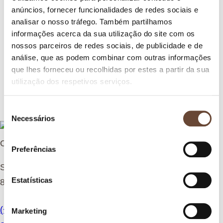
anúncios, fornecer funcionalidades de redes sociais e
analisar o nosso tráfego. Também partilhamos
Um equilíbrio vivo entre Cultura e Natureza
informações acerca da sua utilização do site com os
nossos parceiros de redes sociais, de publicidade e de
VINHOS
análise, que as podem combinar com outras informações
que lhes forneceu ou recolhidas por estes a partir da sua
utilização dos respetivos serviços.
S
Necessários
e
l
Contactos
e
Preferências
ç
Sitio da Penina
ã
o
Estatísticas
8500-156 Alvor
d
e
[1]
(+351) 282 476 866
Marketing
c