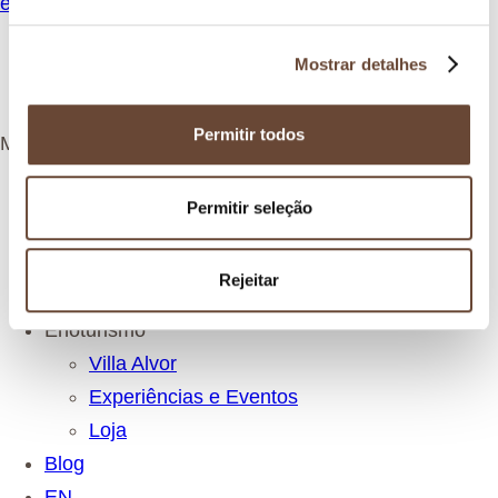
enoturismo@villaalvor.pt
o
n
Mostrar detalhes
s
e
n
Permitir todos
Menu
t
i
Sobre Nós
m
Permitir seleção
e
Algarve
n
Vinhos
t
Rejeitar
Sustentabilidade
o
Enoturismo
Villa Alvor
Experiências e Eventos
Loja
Blog
EN