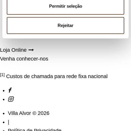
Villa Alvor
m
Permitir seleção
Experiências e Eventos
e
n
Loja
t
Rejeitar
Blog
o
EN
Loja Online
Venha conhecer-nos
Livro de Reclamações
[1]
Custos de chamada para rede fixa nacional
Villa Alvor © 2026
|
Política de Privacidade