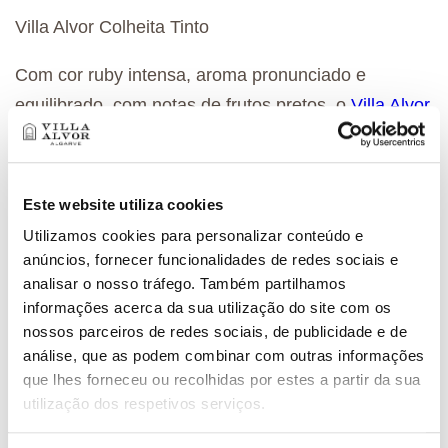
Villa Alvor Colheita Tinto
Com cor ruby intensa, aroma pronunciado e
equilibrado, com notas de frutos pretos, o
Villa Alvor
Colheita Tinto
revela-se um vinho untuoso,
apresentando taninos redondos que o tornam ideal
para um jantar acolhedor entre amigos em casa
Este website utiliza cookies
harmonizando com carnes grelhadas ou uma noite
Utilizamos cookies para personalizar conteúdo e
de comida italiana.
anúncios, fornecer funcionalidades de redes sociais e
analisar o nosso tráfego. Também partilhamos
Villa Alvor Singular Negra Mole
informações acerca da sua utilização do site com os
nossos parceiros de redes sociais, de publicidade e de
Num domingo que deseje surpreender num almoço
análise, que as podem combinar com outras informações
de família, o
Villa Alvor Negra Mole
com cor ruby
que lhes forneceu ou recolhidas por estes a partir da sua
utilização dos respetivos serviços.
brilhante e intensidade aromática, marcada por
notas de frutos vermelhos, revela-se um vinho